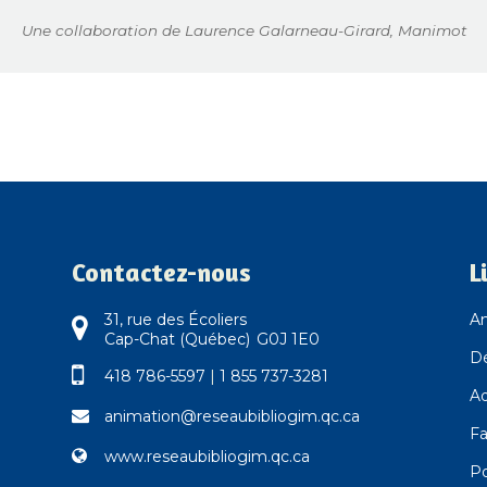
Une collaboration de Laurence Galarneau-Girard, Manimot
Contactez-nous
L
31, rue des Écoliers
An
Cap-Chat (Québec) G0J 1E0
D
418 786-5597
|
1 855 737-3281
Ad
animation@reseaubibliogim.qc.ca
Fa
www.reseaubibliogim.qc.ca
Po