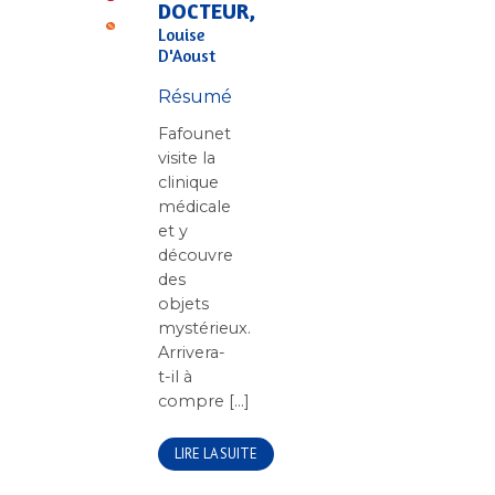
DOCTEUR,
Louise
D'Aoust
Résumé
Fafounet
visite la
clinique
médicale
et y
découvre
des
objets
mystérieux.
Arrivera-
t-il à
compre [...]
LIRE LA SUITE