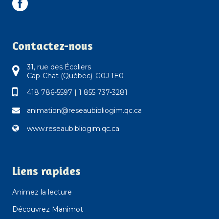
Contactez-nous
31, rue des Écoliers
Cap-Chat (Québec) G0J 1E0
418 786-5597
|
1 855 737-3281
animation@reseaubibliogim.qc.ca
www.reseaubibliogim.qc.ca
Liens rapides
Animez la lecture
Découvrez Manimot