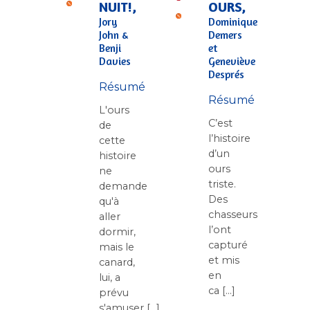
NUIT!,
OURS,
Jory
Dominique
John &
Demers
Benji
et
Davies
Geneviève
Després
Résumé
Résumé
L'ours
C’est
de
l’histoire
cette
d’un
histoire
ours
ne
triste.
demande
Des
qu'à
chasseurs
aller
l’ont
dormir,
capturé
mais le
et mis
canard,
en
lui, a
ca [...]
prévu
s'amuser [...]