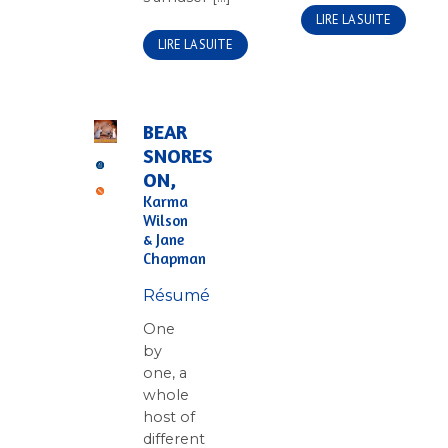
LIRE LA SUITE
LIRE LA SUITE
BEAR
SNORES
ON,
Karma
Wilson
& Jane
Chapman
Résumé
One
by
one, a
whole
host of
different