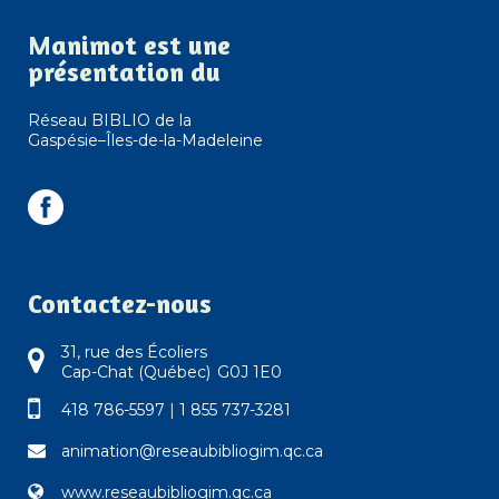
Manimot est une
présentation du
Réseau BIBLIO de la
Gaspésie–Îles-de-la-Madeleine
Contactez-nous
31, rue des Écoliers
Cap-Chat (Québec) G0J 1E0
418 786-5597
|
1 855 737-3281
animation@reseaubibliogim.qc.ca
www.reseaubibliogim.qc.ca