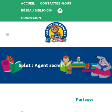
ACCUEIL
CONTACTEZ-NOUS
RÉSEAU BIBLIO GÎM
CONNEXION
Splat : Agent secret
Partager