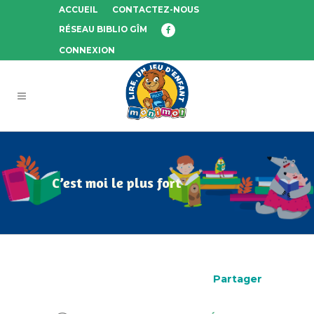
ACCUEIL
CONTACTEZ-NOUS
RÉSEAU BIBLIO GÎM
CONNEXION
C’est moi le plus fort
Partager