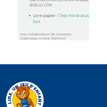
BIBLIO GÎM :
Livre papier :
C’est moi le plus
fort
Une collaboration de Laurence
Galarneau-Girard, Manimot