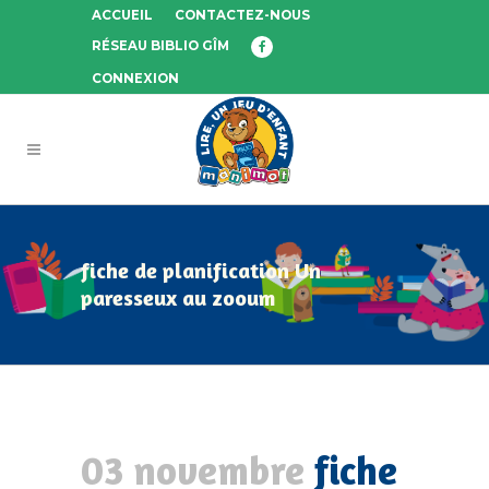
ACCUEIL
CONTACTEZ-NOUS
RÉSEAU BIBLIO GÎM
CONNEXION
fiche de planification Un
paresseux au zooum
03 novembre
fiche