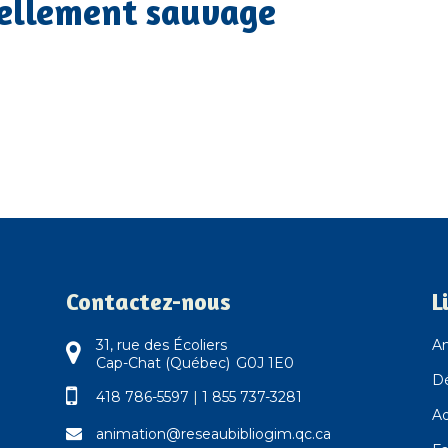
Tellement sauvage
Contactez-nous
L
31, rue des Écoliers
An
Cap-Chat (Québec) G0J 1E0
D
418 786-5597
|
1 855 737-3281
Ad
animation@reseaubibliogim.qc.ca