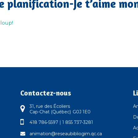
e planification-Je t’aime mon
 loup!
Contactez-nous
L
31, rue des Écoliers
An
Cap-Chat (Québec) G0J 1E0
D
418 786-5597
|
1 855 737-3281
Ad
animation@reseaubibliogim.qc.ca