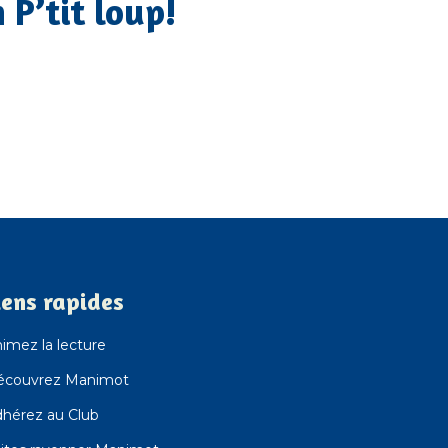
 P’tit loup!
iens rapides
imez la lecture
écouvrez Manimot
hérez au Club