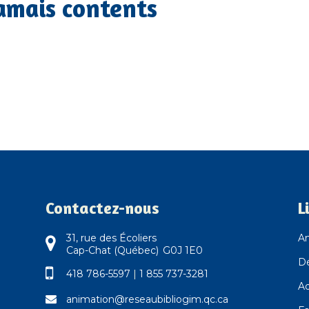
amais contents
Contactez-nous
L
31, rue des Écoliers
An
Cap-Chat (Québec) G0J 1E0
D
418 786-5597
|
1 855 737-3281
Ad
animation@reseaubibliogim.qc.ca