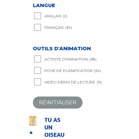
LANGUE
ANGLAIS
(2)
FRANÇAIS
(39)
OUTILS D'ANIMATION
ACTIVITÉ D'ANIMATION
(38)
FICHE DE PLANIFICATION
(34)
VIDÉO DÉMO DE LECTURE
(11)
RÉINITIALISER
TU AS
UN
OISEAU