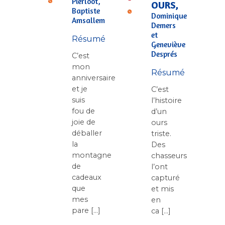
Pierloot,
OURS,
Baptiste
Dominique
Amsallem
Demers
et
Résumé
Geneviève
Després
C’est
mon
Résumé
anniversaire
et je
C’est
suis
l’histoire
fou de
d’un
joie de
ours
déballer
triste.
la
Des
montagne
chasseurs
de
l’ont
cadeaux
capturé
que
et mis
mes
en
pare [...]
ca [...]