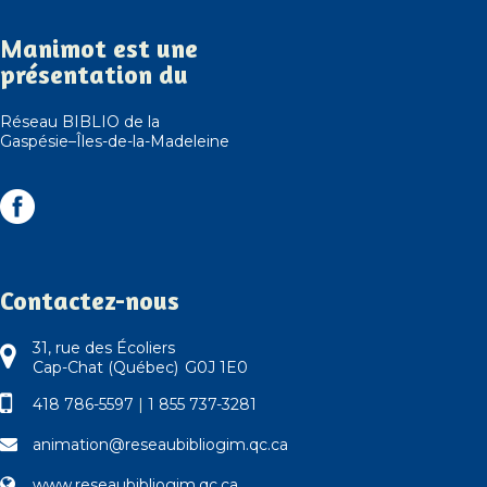
Manimot est une
présentation du
Réseau BIBLIO de la
Gaspésie–Îles-de-la-Madeleine
Contactez-nous
31, rue des Écoliers
Cap-Chat (Québec) G0J 1E0
418 786-5597
|
1 855 737-3281
animation@reseaubibliogim.qc.ca
www.reseaubibliogim.qc.ca