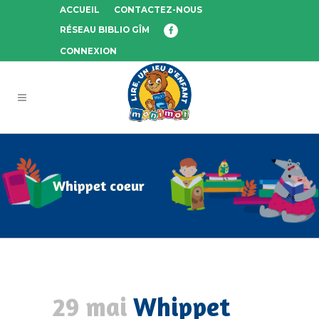
ACCUEIL
CONTACTEZ-NOUS
RÉSEAU BIBLIO GÎM
CONNEXION
Whippet coeur
29 mai
Whippet