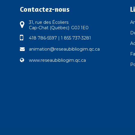
Contactez-nous
L
31, rue des Écoliers
An
Cap-Chat (Québec) G0J 1E0
D
418 786-5597
|
1 855 737-3281
Ad
animation@reseaubibliogim.qc.ca
Fa
www.reseaubibliogim.qc.ca
Po