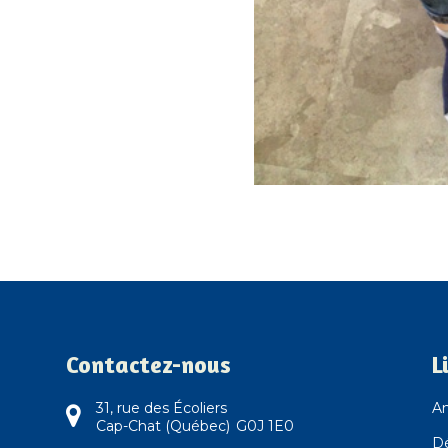
Contactez-nous
L
31, rue des Écoliers
An
Cap-Chat (Québec) G0J 1E0
D