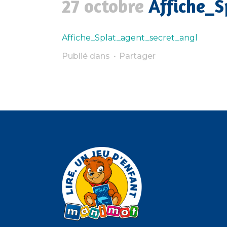
27 octobre
Affiche_S
Affiche_Splat_agent_secret_angl
Publié dans
Partager