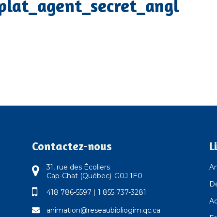
plat_agent_secret_angl
Contactez-nous
L
31, rue des Écoliers
An
Cap-Chat (Québec) G0J 1E0
D
418 786-5597
|
1 855 737-3281
Ad
animation@reseaubibliogim.qc.ca