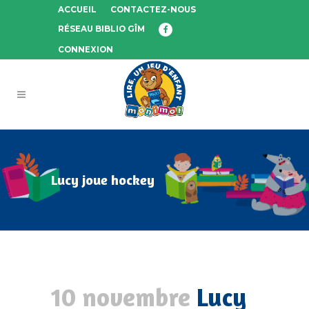
ACCUEIL
CONTACTEZ-NOUS
RÉSEAU BIBLIO GÎM
CONNEXION
Lucy joue hockey
10 novembre
Lucy