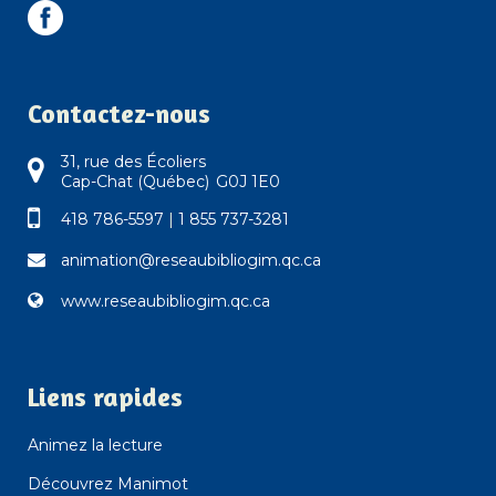
Contactez-nous
31, rue des Écoliers
Cap-Chat (Québec) G0J 1E0
418 786-5597
|
1 855 737-3281
animation@reseaubibliogim.qc.ca
www.reseaubibliogim.qc.ca
Liens rapides
Animez la lecture
Découvrez Manimot