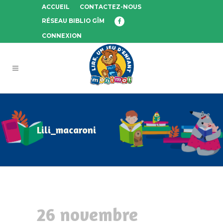
ACCUEIL
CONTACTEZ-NOUS
RÉSEAU BIBLIO GÎM
CONNEXION
Lili_macaroni
26 novembre