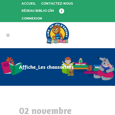
ACCUEIL
CONTACTEZ-NOUS
RÉSEAU BIBLIO GÎM
CONNEXION
Affiche_Les chaussettes
02 novembre