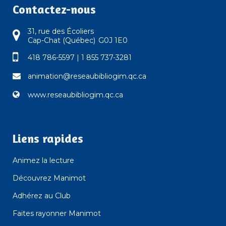
Contactez-nous
31, rue des Écoliers
Cap-Chat (Québec) G0J 1E0
418 786-5597
|
1 855 737-3281
animation@reseaubibliogim.qc.ca
www.reseaubibliogim.qc.ca
Liens rapides
Animez la lecture
Découvrez Manimot
Adhérez au Club
Faites rayonner Manimot