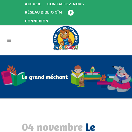
ACCUEIL
CONTACTEZ-NOUS
RÉSEAU BIBLIO GÎM
CONNEXION
Le grand méchant
04 novembre
Le