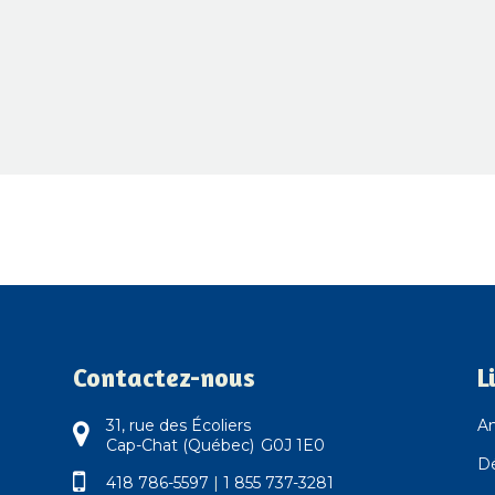
Contactez-nous
L
31, rue des Écoliers
An
Cap-Chat (Québec) G0J 1E0
D
418 786-5597
|
1 855 737-3281