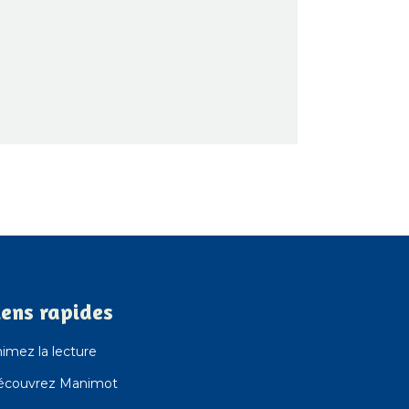
iens rapides
imez la lecture
écouvrez Manimot