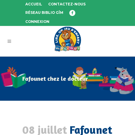
ACCUEIL
CONTACTEZ-NOUS
RÉSEAU BIBLIO GÎM
CONNEXION
Fafounet chez le docteur
08 juillet
Fafounet