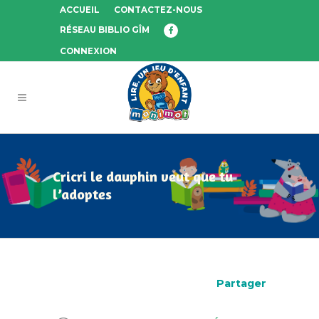
ACCUEIL
CONTACTEZ-NOUS
RÉSEAU BIBLIO GÎM
CONNEXION
Cricri le dauphin veut que tu
l’adoptes
Partager