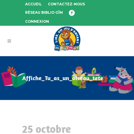
ACCUEIL
CONTACTEZ-NOUS
RÉSEAU BIBLIO GÎM
CONNEXION
Affiche_Tu_as_un_oiseau_tete
25 octobre