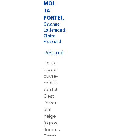
MOI
TA
PORTE!,
Orianne
Lallemand,
Claire
Frossard
Résumé
Petite
taupe
ouvre-
moi ta
porte!
C’est
l’hiver
et il
neige
à gros
flocons.