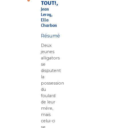
TOUT!,
Jean
Leroy,
Ella
Charbon
Résumé
Deux
jeunes
alligators
se
disputent
la
possession
du
foulard
de leur
mère,
mais
celui-ci
se