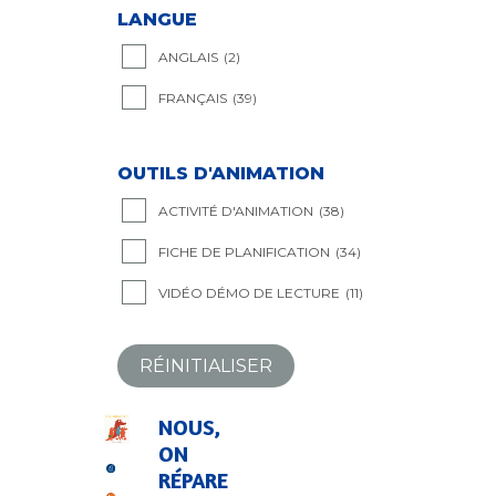
LANGUE
ANGLAIS
(2)
FRANÇAIS
(39)
OUTILS D'ANIMATION
ACTIVITÉ D'ANIMATION
(38)
FICHE DE PLANIFICATION
(34)
VIDÉO DÉMO DE LECTURE
(11)
RÉINITIALISER
NOUS,
ON
RÉPARE