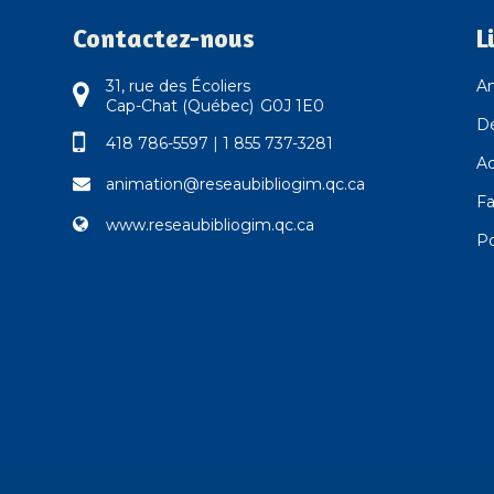
Contactez-nous
L
31, rue des Écoliers
An
Cap-Chat (Québec) G0J 1E0
D
418 786-5597
|
1 855 737-3281
Ad
animation@reseaubibliogim.qc.ca
Fa
www.reseaubibliogim.qc.ca
Po