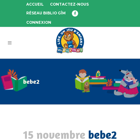
ACCUEIL
CONTACTEZ-NOUS
RÉSEAU BIBLIO GÎM
CONNEXION
bebe2
15 novembre
bebe2