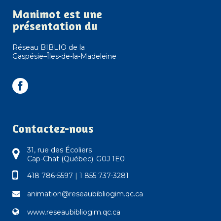
Manimot est une
présentation du
Réseau BIBLIO de la
Gaspésie–Îles-de-la-Madeleine
Contactez-nous
31, rue des Écoliers
Cap-Chat (Québec) G0J 1E0
418 786-5597
|
1 855 737-3281
animation@reseaubibliogim.qc.ca
www.reseaubibliogim.qc.ca